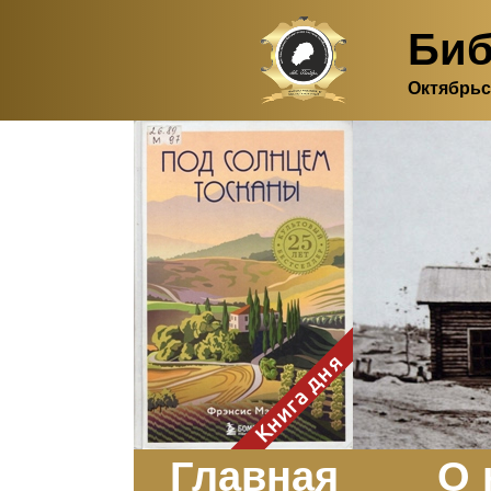
Биб
Октябрьс
Здесь, в своем
итальянском доме, я вновь
испытала первичную
радость единения с
природой. Дом открыт
для бабочек, стрекоз, пчёл
или всех, кто пожелает
влететь в одно окно и
вылететь из другого. Едим
мы почти всегда во
дворе. Во мне настолько
возродился здравый
смысл моей матери -
умение наслаждаться
настоящим и не спешить, -
Книга дня
что даже нашлось время
отполировать до блеска
оконное стекло.
Заказать
Главная
О 