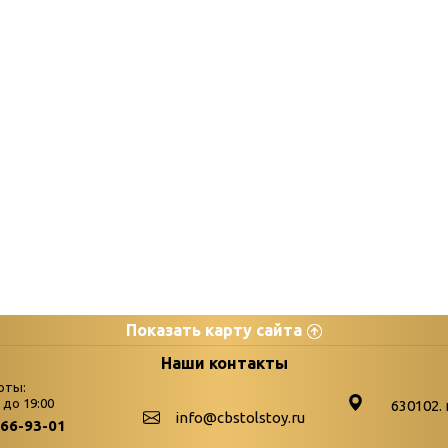
Показать карту сайта
цы
К
Наши контакты
оты:
Бюллетень новых поступле
0 до 19:00
630102. 
info@cbstolstoy.ru
266-93-01
-palitra
Война. Народ. Победа.