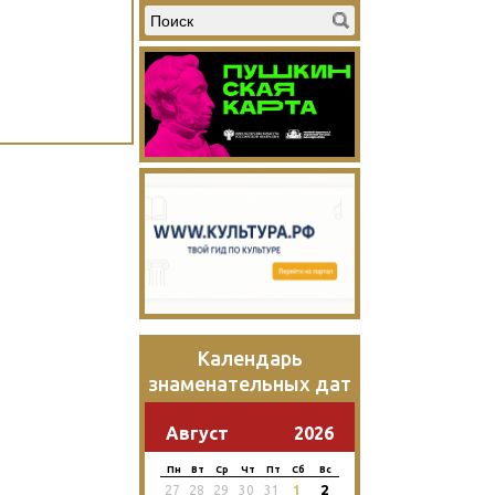
Календарь
знаменательных дат
Август
2026
Пн
Вт
Ср
Чт
Пт
Сб
Вс
2
27
28
29
30
31
1