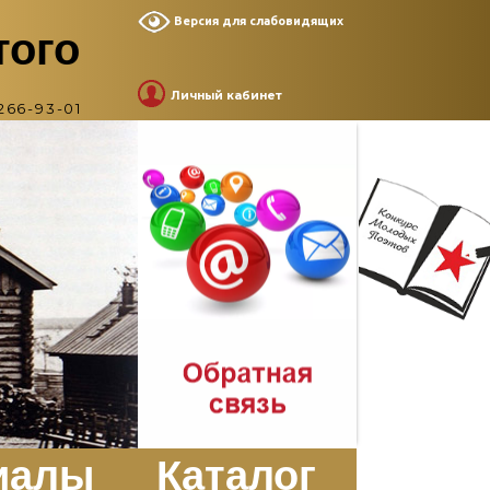
Версия для слабовидящих
того
Личный кабинет
266-93-01
иалы
Каталог