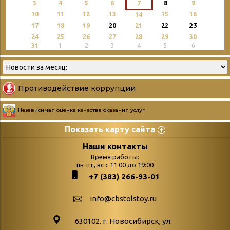
3
4
5
6
8
9
7
10
11
12
13
15
16
14
23
17
18
19
20
21
22
24
25
26
27
28
29
30
31
1
2
3
4
5
6
Противодействие коррупции
Независимая оценка качества оказания услуг
Показать карту сайта
Страницы
Категории
Наши контакты
Время работы:
Главная
пн-пт, вс с 11:00 до 19:00
Бюллетень новых
+7 (383) 266-93-01
podvedenie-itogov-festivalya-
поступлений
paskhalnaya-palitra
Война. Народ.
info@cbstolstoy.ru
Друзья фестиваля и библиотеки
Победа.
630102. г. Новосибирск, ул.
Антикоррупция
«Истории