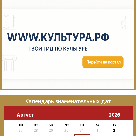
Календарь знаменательных дат
Август
2026
Пн
Вт
Ср
Чт
Пт
Сб
Вс
2
27
28
29
30
31
1