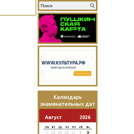
Календарь
знаменательных дат
Август
2026
Пн
Вт
Ср
Чт
Пт
Сб
Вс
2
27
28
29
30
31
1