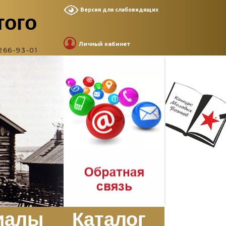
Версия для слабовидящих
того
Личный кабинет
266-93-01
иалы
Каталог