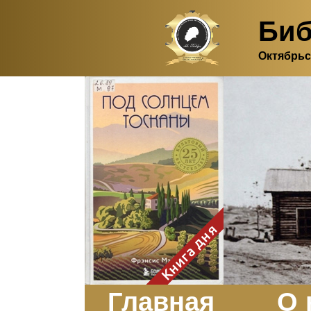
Биб
Октябрьс
Здесь, в своем
итальянском доме, я вновь
испытала первичную
радость единения с
природой. Дом открыт
для бабочек, стрекоз, пчёл
или всех, кто пожелает
влететь в одно окно и
вылететь из другого. Едим
мы почти всегда во
дворе. Во мне настолько
возродился здравый
смысл моей матери -
умение наслаждаться
настоящим и не спешить, -
Книга дня
что даже нашлось время
отполировать до блеска
оконное стекло.
Заказать
Главная
О 