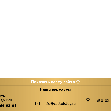
Показать карту сайта
цы
К
Наши контакты
оты:
Бюллетень новых поступле
0 до 19:00
630102. 
info@cbstolstoy.ru
266-93-01
-palitra
Война. Народ. Победа.