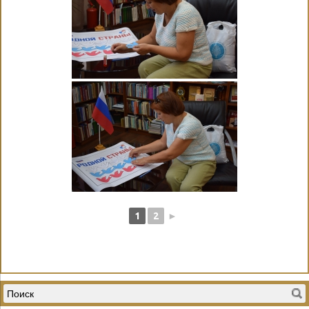
1
2
►