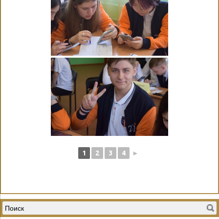
1
2
3
4
►