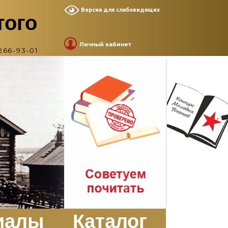
Версия для слабовидящих
того
Личный кабинет
266-93-01
иалы
Каталог