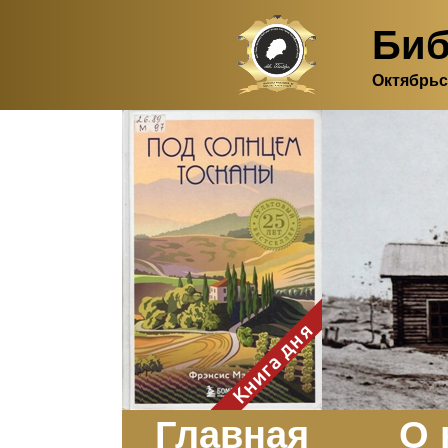
Биб
Октябрьс
Здесь, в своем
итальянском доме, я вновь
испытала первичную
радость единения с
природой. Дом открыт
для бабочек, стрекоз, пчёл
или всех, кто пожелает
влететь в одно окно и
вылететь из другого. Едим
мы почти всегда во
дворе. Во мне настолько
возродился здравый
смысл моей матери -
умение наслаждаться
настоящим и не спешить, -
Книга дня
что даже нашлось время
отполировать до блеска
оконное стекло.
Заказать
Главная
О 