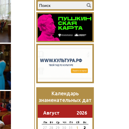
Календарь
знаменательных дат
Август
2026
Пн
Вт
Ср
Чт
Пт
Сб
Вс
2
27
28
29
30
31
1