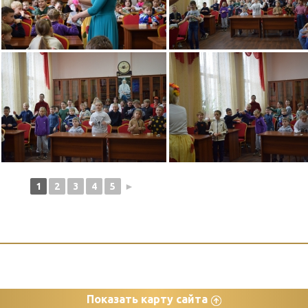
1
2
3
4
5
►
Показать карту сайта