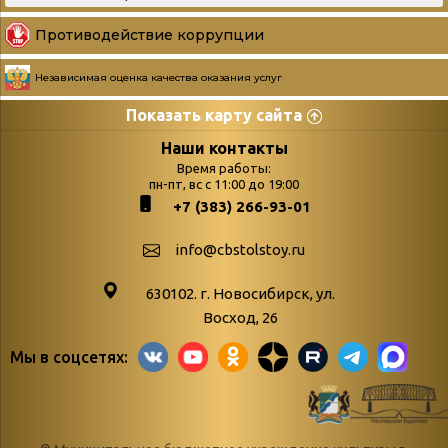
Противодействие коррупции
Независимая оценка качества оказания услуг
Показать карту сайта
Страницы
Категории
Наши контакты
Время работы:
Главная
пн-пт, вс с 11:00 до 19:00
Бюллетень новых
+7 (383) 266-93-01
podvedenie-itogov-festivalya-
поступлений
paskhalnaya-palitra
Война. Народ.
info@cbstolstoy.ru
Друзья фестиваля и библиотеки
Победа.
630102. г. Новосибирск, ул.
Антикоррупция
«Истории
Восход, 26
Афиша
свидетели
Мы в соцсетях:
Библионочь – как ярмарка точь-в-
живые»
точь!
«Мне всё
Библиотекарям
снятся