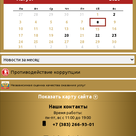
Пн
Вт
Ср
Чт
Пт
Сб
Вс
2
27
28
29
30
31
1
3
4
5
6
7
8
9
10
11
12
13
14
16
15
23
17
18
19
20
21
22
24
25
26
27
28
29
30
31
1
2
3
4
5
6
Противодействие коррупции
Независимая оценка качества оказания услуг
Показать карту сайта
Страницы
Категории
Наши контакты
Время работы:
Главная
пн-пт, вс с 11:00 до 19:00
Бюллетень новых
+7 (383) 266-93-01
podvedenie-itogov-festivalya-
поступлений