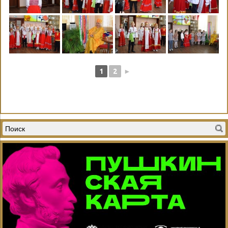
1
2
►