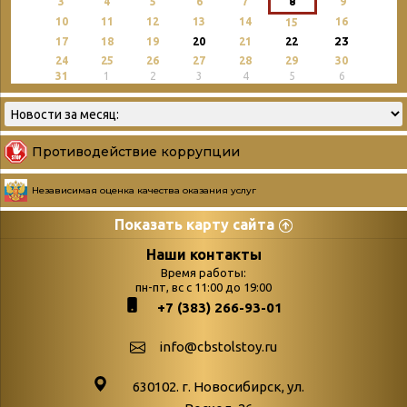
3
4
5
6
7
8
9
10
11
12
13
14
16
15
23
17
18
19
20
21
22
24
25
26
27
28
29
30
31
1
2
3
4
5
6
Противодействие коррупции
Независимая оценка качества оказания услуг
Показать карту сайта
Страницы
Категории
Наши контакты
Время работы:
Главная
пн-пт, вс с 11:00 до 19:00
Бюллетень новых
+7 (383) 266-93-01
podvedenie-itogov-festivalya-
поступлений
paskhalnaya-palitra
Война. Народ.
info@cbstolstoy.ru
Друзья фестиваля и библиотеки
Победа.
630102. г. Новосибирск, ул.
Антикоррупция
«Истории