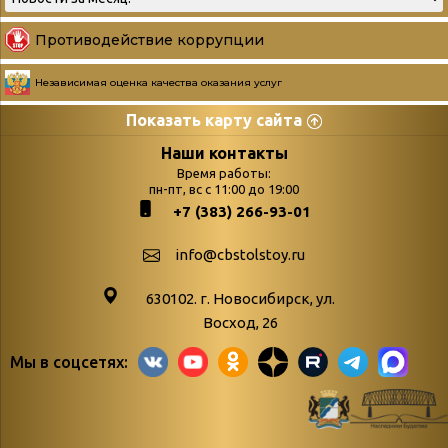
Противодействие коррупции
Независимая оценка качества оказания услуг
Показать карту сайта
Страницы
Категории
Наши контакты
Время работы:
Главная
пн-пт, вс с 11:00 до 19:00
Бюллетень новых
+7 (383) 266-93-01
podvedenie-itogov-festivalya-
поступлений
paskhalnaya-palitra
Война. Народ.
info@cbstolstoy.ru
Друзья фестиваля и библиотеки
Победа.
630102. г. Новосибирск, ул.
Антикоррупция
«Истории
Восход, 26
Афиша
свидетели
Мы в соцсетях:
Библионочь – как ярмарка точь-в-
живые»
точь!
«Мне всё
Библиотекарям
снятся