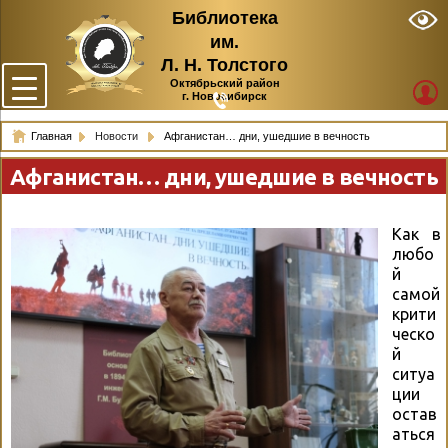
Библиотека
им.
Л. Н. Толстого
Октябрьский район
г. Новосибирск
Главная
Новости
Афганистан… дни, ушедшие в вечность
Афганистан… дни, ушедшие в вечность
Как в
любо
й
самой
крити
ческо
й
ситуа
ции
остав
аться