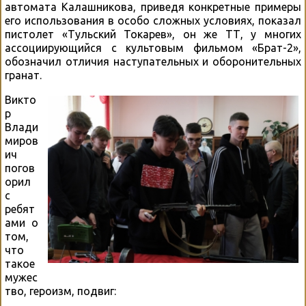
автомата Калашникова, приведя конкретные примеры
его использования в особо сложных условиях, показал
пистолет «Тульский Токарев», он же ТТ, у многих
ассоциирующийся с культовым фильмом «Брат-2»,
обозначил отличия наступательных и оборонительных
гранат.
Викто
р
Влади
миров
ич
погов
орил
с
ребят
ами о
том,
что
такое
мужес
тво, героизм, подвиг: