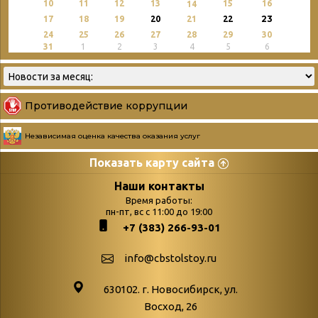
10
11
12
13
15
16
14
23
17
18
19
20
21
22
24
25
26
27
28
29
30
31
1
2
3
4
5
6
Противодействие коррупции
Независимая оценка качества оказания услуг
Показать карту сайта
Страницы
Категории
Наши контакты
Время работы:
Главная
пн-пт, вс с 11:00 до 19:00
Бюллетень новых
+7 (383) 266-93-01
podvedenie-itogov-festivalya-
поступлений
paskhalnaya-palitra
Война. Народ.
info@cbstolstoy.ru
Друзья фестиваля и библиотеки
Победа.
630102. г. Новосибирск, ул.
Антикоррупция
«Истории
Восход, 26