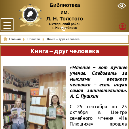
Библиотека
им.
Л. Н. Толстого
Октябрьский район
г. Новосибирск
Главная
Новости
Книга – друг человека
Книга – друг человека
«Чтение – вот лучшее
учение. Следовать за
мыслями великого
человека – есть наука
самая занимательная».
А. С. Пушкин
С 25 сентября по 25
октября в Центре
семейного чтения «На
Плющихе» прошла