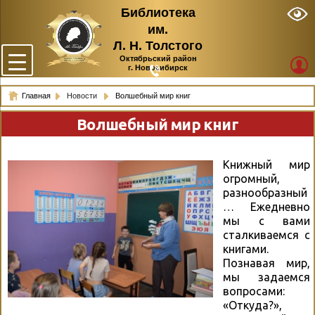
Библиотека
им.
Л. Н. Толстого
Октябрьский район
г. Новосибирск
Главная
Новости
Волшебный мир книг
Волшебный мир книг
Книжный мир
огромный,
разнообразный
… Ежедневно
мы с вами
сталкиваемся с
книгами.
Познавая мир,
мы задаемся
вопросами:
«Откуда?»,