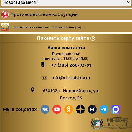
Противодействие коррупции
Независимая оценка качества оказания услуг
Показать карту сайта
Страницы
Категории
Наши контакты
Время работы:
Главная
пн-пт, вс с 11:00 до 19:00
Бюллетень новых
+7 (383) 266-93-01
podvedenie-itogov-festivalya-
поступлений
paskhalnaya-palitra
Война. Народ.
info@cbstolstoy.ru
Друзья фестиваля и библиотеки
Победа.
630102. г. Новосибирск, ул.
Антикоррупция
«Истории
Восход, 26
Афиша
свидетели
Мы в соцсетях:
Библионочь – как ярмарка точь-в-
живые»
точь!
«Мне всё
Библиотекарям
снятся