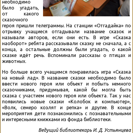
необходимо
было угадать,
от какого
сказочного
героя пришли телеграммы. На станции «Отгадайка» по
отрывку учащиеся отгадывали название сказок и
называли авторов, если они есть. В игре «Сказка
наоборот» ребята рассказывали сказку не сначала, а с
конца, а остальные должны были угадать, о какой
сказке идёт речь. Вспоминали рассказы о птицах и
животных.
Но больше всего учащимся понравилась игра «Сказка
на новый лад». В название сказки необходимо было
ввести нового героя или объект и побыть немного
сказочниками, придумывая, какой бы могла быть
сказка с участием нового героя или объекта. Так у нас
появились новые сказки «Колобок и компьютер»,
«Волк, семеро козлят и репка» и другие. В конце
мероприятия дети познакомились с познавательными
и интересными книжками из фонда библиотеки.
Ведущий библиотекарь И. Д. Устьянцева