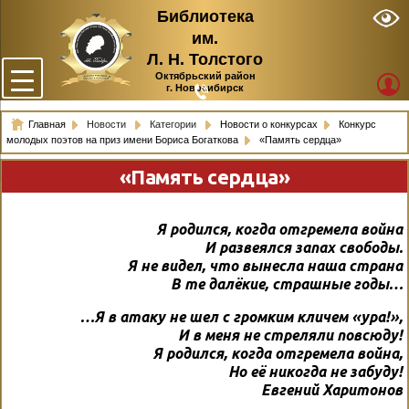
Библиотека
им.
Л. Н. Толстого
Октябрьский район
г. Новосибирск
Главная
Новости
Категории
Новости о конкурсах
Конкурс
молодых поэтов на приз имени Бориса Богаткова
«Память сердца»
«Память сердца»
Я родился, когда отгремела война
И развеялся запах свободы.
Я не видел, что вынесла наша страна
В те далёкие, страшные годы…
…Я в атаку не шел с громким кличем «ура!»,
И в меня не стреляли повсюду!
Я родился, когда отгремела война,
Но её никогда не забуду!
Евгений Харитонов