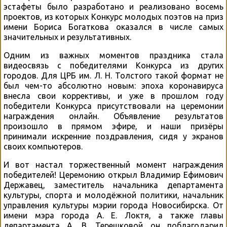
эстафеты было разработано и реализовано восемь
проектов, из которых Конкурс молодых поэтов на приз
имени Бориса Богаткова оказался в числе самых
значительных и результативных.
Одним из важных моментов праздника стала
видеосвязь с победителями Конкурса из других
городов. Для ЦРБ им. Л. Н. Толстого такой формат не
был чем-то абсолютно новым: эпоха коронавируса
внесла свои коррективы, и уже в прошлом году
победители Конкурса присутствовали на церемонии
награждения онлайн. Объявление результатов
произошло в прямом эфире, и наши призёры
принимали искренние поздравления, сидя у экранов
своих компьютеров.
И вот настал торжественный момент награждения
победителей! Церемонию открыл Владимир Ефимович
Державец, заместитель начальника департамента
культуры, спорта и молодёжной политики, начальник
управления культуры мэрии города Новосибирска. От
имени мэра города А. Е. Локтя, а также главы
департамента А. В. Терешковой он поблагодарил