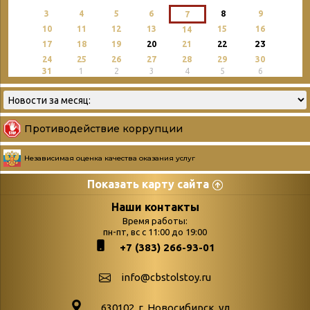
3
4
5
6
8
9
7
10
11
12
13
15
16
14
23
17
18
19
20
21
22
24
25
26
27
28
29
30
31
1
2
3
4
5
6
Противодействие коррупции
Независимая оценка качества оказания услуг
Показать карту сайта
Страницы
Категории
Наши контакты
Время работы:
Главная
пн-пт, вс с 11:00 до 19:00
Бюллетень новых
+7 (383) 266-93-01
podvedenie-itogov-festivalya-
поступлений
paskhalnaya-palitra
Война. Народ.
info@cbstolstoy.ru
Друзья фестиваля и библиотеки
Победа.
630102. г. Новосибирск, ул.