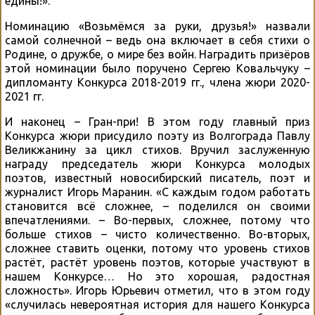
едины!».
Номинацию «Возьмёмся за руки, друзья!» назвали
самой солнечной – ведь она включает в себя стихи о
Родине, о дружбе, о мире без войн. Наградить призёров
этой номинации было поручено Сергею Ковальчуку –
дипломанту Конкурса 2018-2019 гг., члена жюри 2020-
2021 гг.
И наконец – Гран-при! В этом году главный приз
Конкурса жюри присудило поэту из Волгограда Павлу
Великжанину за цикл стихов. Вручил заслуженную
награду председатель жюри Конкурса молодых
поэтов, известный новосибирский писатель, поэт и
журналист Игорь Маранин. «С каждым годом работать
становится всё сложнее, – поделился он своими
впечатлениями. – Во-первых, сложнее, потому что
больше стихов – чисто количественно. Во-вторых,
сложнее ставить оценки, потому что уровень стихов
растёт, растёт уровень поэтов, которые участвуют в
нашем Конкурсе… Но это хорошая, радостная
сложность». Игорь Юрьевич отметил, что в этом году
«случилась невероятная история для нашего Конкурса