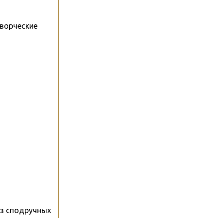
творческие
из сподручных