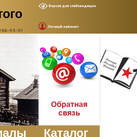
Версия для слабовидящих
того
Личный кабинет
266-93-01
иалы
Каталог