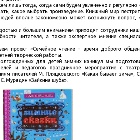
ем лишь тогда, когда сами будем увлеченно и регулярно 
тать, какое выбрать произведение. Книжный мир пестри
людей вполне закономерно может возникнуть вопрос, 
достью и большим вниманием приходят сотрудники наше
ности читателя, а также экспертное мнение специал
уем проект «Семейное чтение – время доброго общен
етней творческой работы.
долгожданных для детей зимних каникул мы подготов
елей и педагогов праздничное мероприятие с теат
иям писателей М. Пляцковского «Какая бывает зима», С
С. Мурадян «Зайкина шуба».