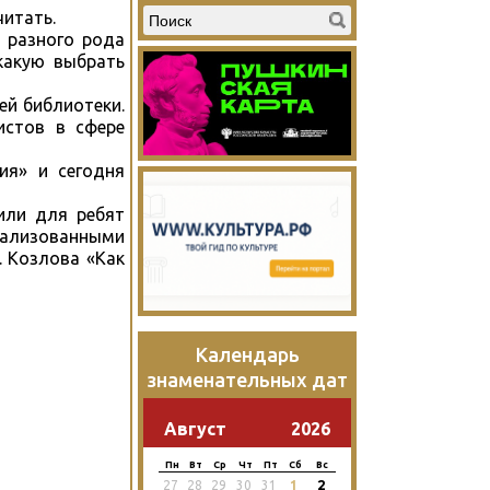
читать.
т разного рода
какую выбрать
й библиотеки.
истов в сфере
ия» и сегодня
или для ребят
рализованными
. Козлова «Как
Календарь
знаменательных дат
Август
2026
Пн
Вт
Ср
Чт
Пт
Сб
Вс
2
27
28
29
30
31
1