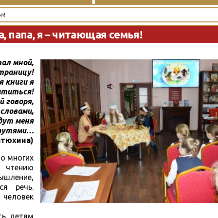
я!
, папа, я – читающая семья!
тал мной,
траницу!
я книги я
атиться!
й говоря,
 словами,
дут меня
путями…
атюхина)
во многих
я чтению
ышление,
ся речь.
, человек
ть детям