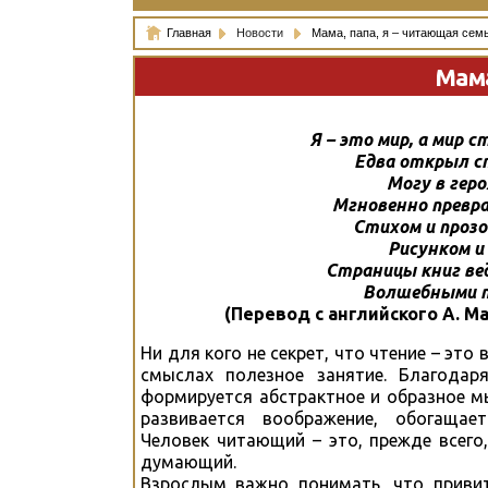
Главная
Новости
Мама, папа, я – читающая семь
Мама
Я – это мир, а мир с
Едва открыл с
Могу в геро
Мгновенно превр
Стихом и прозо
Рисунком и
Страницы книг ве
Волшебными 
(Перевод с английского А. М
Ни для кого не секрет, что чтение – это 
смыслах полезное занятие. Благодар
формируется абстрактное и образное м
развивается воображение, обогащает
Человек читающий – это, прежде всего
думающий.
Взрослым важно понимать, что приви