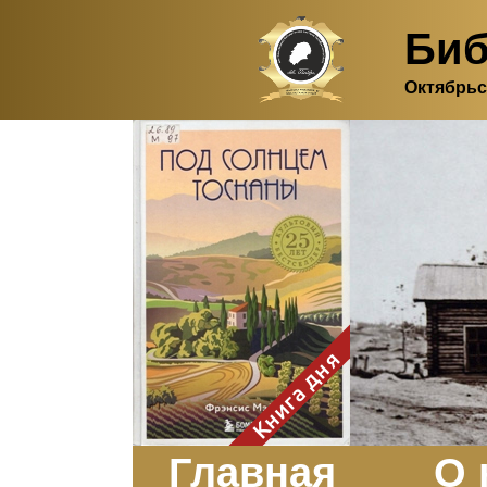
Биб
Октябрьс
Здесь, в своем
итальянском доме, я вновь
испытала первичную
радость единения с
природой. Дом открыт
для бабочек, стрекоз, пчёл
или всех, кто пожелает
влететь в одно окно и
вылететь из другого. Едим
мы почти всегда во
дворе. Во мне настолько
возродился здравый
смысл моей матери -
умение наслаждаться
настоящим и не спешить, -
Книга дня
что даже нашлось время
отполировать до блеска
оконное стекло.
Заказать
Главная
О 