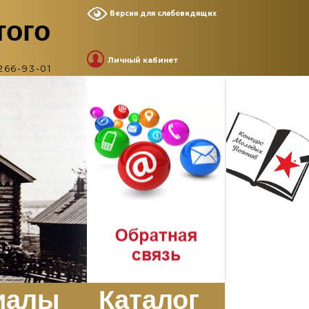
Версия для слабовидящих
того
Личный кабинет
266-93-01
иалы
Каталог