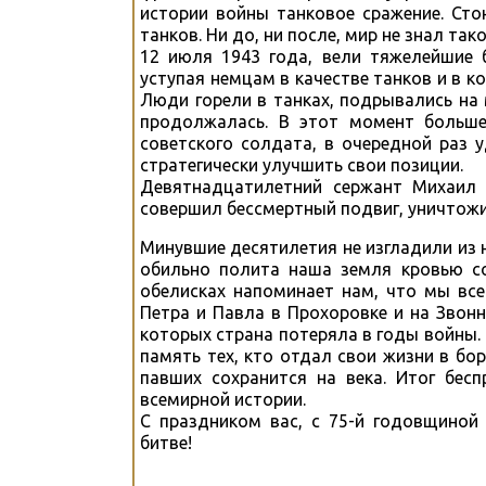
истории войны танковое сражение. Сто
танков. Ни до, ни после, мир не знал та
12 июля 1943 года, вели тяжелейшие 
уступая немцам в качестве танков и в к
Люди горели в танках, подрывались на
продолжалась. В этот момент больше 
советского солдата, в очередной раз 
стратегически улучшить свои позиции.
Девятнадцатилетний сержант Михаил 
совершил бессмертный подвиг, уничтожи
Минувшие десятилетия не изгладили из 
обильно полита наша земля кровью со
обелисках напоминает нам, что мы вс
Петра и Павла в Прохоровке и на Звон
которых страна потеряла в годы войны. 
память тех, кто отдал свои жизни в бор
павших сохранится на века. Итог бес
всемирной истории.
С праздником вас, с 75-й годовщиной
битве!