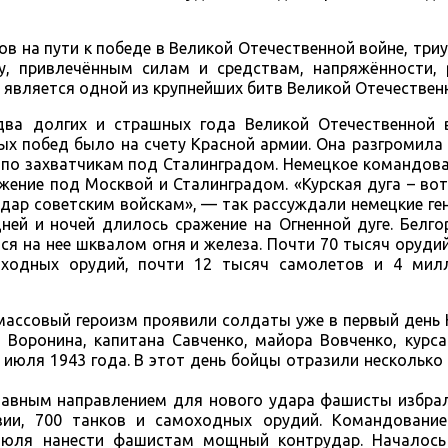
ов на пути к победе в Великой Отечественной войне, три
ху, привлечённым силам и средствам, напряжённости, 
является одной из крупнейших битв Великой Отечествен
два долгих и страшных года Великой Отечественной 
ных побед было на счету Красной армии. Она разгромил
 по захватчикам под Сталинградом. Немецкое командов
жение под Москвой и Сталинградом. «Курская дуга – во
дар советским войскам», — так рассуждали немецкие ге
дней и ночей длилось сражение на Огненной дуге. Белг
я на нее шквалом огня и железа. Почти 70 тысяч оруди
ходных орудий, почти 12 тысяч самолетов и 4 мил
массовый героизм проявили солдаты уже в первый день 
Воронина, капитана Савченко, майора Вовченко, курса
 июля 1943 года. В этот день бойцы отразили несколько
Главным направлением для нового удара фашисты избра
ии, 700 танков и самоходных орудий. Командовани
юля нанести фашистам мощный контрудар. Началось