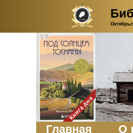
Биб
Октябрьс
Здесь, в своем
итальянском доме, я вновь
испытала первичную
радость единения с
природой. Дом открыт
для бабочек, стрекоз, пчёл
или всех, кто пожелает
влететь в одно окно и
вылететь из другого. Едим
мы почти всегда во
дворе. Во мне настолько
возродился здравый
смысл моей матери -
умение наслаждаться
настоящим и не спешить, -
Книга дня
что даже нашлось время
отполировать до блеска
оконное стекло.
Заказать
Главная
О 