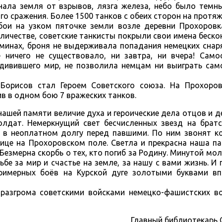
нала земля от взрывов, лязга железа, небо было темн
кого сражения. Более 1500 танков с обеих сторон на протя
бои на узком пяточке земли возле деревни Прохоровка
оличестве, советские танкисты покрыли свои имена беско
 минах, броня не выдерживала попадания немецких снар
ничего не существовало, ни завтра, ни вчера! Само
удивившего мир, не позволила немцам ни выиграть сам
Борисов стал Героем Советского союза. На Прохоро
в в одном бою 7 вражеских танков.
нашей памяти величие духа и героические дела отцов и 
лдат. Немеркнущий свет бесчисленных звезд на братс
е в неоплатном долгу перед павшими. По ним звонят к
нице на Прохоровском поле. Светла и прекрасна наша п
Безмерна скорбь о тех, кто погиб за Родину. Минутой мо
ьбе за мир и счастье на земле, за нашу с вами жизнь. И 
примерных боёв на Курской дуге золотыми буквами вп
 разгрома советскими войсками немецко-фашистских во
Главный библиотекарь С