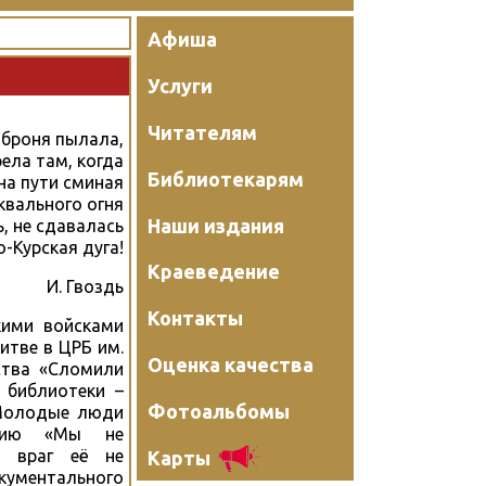
Афиша
Услуги
Читателям
 броня пылала,
ела там, когда
Библиотекарям
на пути сминая
вального огня
Наши издания
, не сдавалась
-Курская дуга!
Краеведение
И. Гвоздь
Контакты
кими войсками
итве в ЦРБ им.
Оценка качества
ства «Сломили
 библиотеки –
Фотоальбомы
 Молодые люди
тацию «Мы не
ы враг её не
Карты
кументального