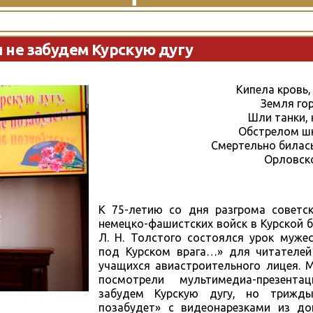
 не забудем Курскую дугу
Кипела кровь,
Земля гор
Шли танки, 
Обстрелом шк
Смертельно билась
Орловско
К 75-летию со дня разгрома советс
немецко-фашистских войск в Курской б
Л. Н. Толстого состоялся урок муже
под Курском врага…» для читателей
учащихся авиастроительного лицея.
посмотрели мультимедиа-презен
забудем Курскую дугу, но трижд
позабудет» с видеонарезками из до