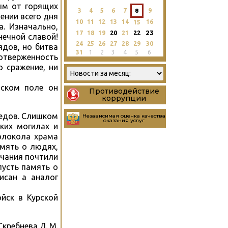
ым от горящих
3
4
5
6
7
8
9
жении всего дня
10
11
12
13
14
16
15
. Изначально,
23
17
18
19
20
21
22
нечной славой!
24
25
26
27
28
29
30
ядов, но битва
31
1
2
3
4
5
6
отверженность
о сражение, ни
вском поле он
Противодействие
коррупции
дедов. Слишком
Независимая оценка качества
оказания услуг
ких могилах и
олокола храма
амять о людях,
лчания почтили
пусть память о
исан а аналог
йск в Курской
кребнева Л. М.