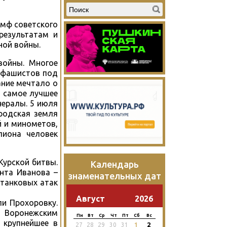
умф советского
результатам и
ной войны.
войны. Многое
а фашистов под
ание мечтало о
т самое лучшее
нералы. 5 июля
ородская земля
й и минометов,
лиона человек
Курской битвы.
Календарь
нта Иванова –
знаменательных дат
 танковых атак
Август
2026
ли Прохоровку.
е Воронежским
Пн
Вт
Ср
Чт
Пт
Сб
Вс
 крупнейшее в
2
27
28
29
30
31
1